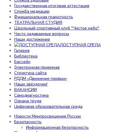
Служба здоровья
Воспитательная работа
Государственная итоговая аттестация
Профессиональная ориентация
Служба медиации
Российское движение школьников
Функциональная грамотность
Профилактика детского дорожно-
ТЕАТРАЛЬНАЯ СТУДИЯ
транспортного травматизма
Школьный спортивный клуб "Чистое небо"
Воспитательная работа
Часто задаваемые вопросы
Наставничество
Наши достижения
ДОСТУПНАЯ СРЕДА
Отделение дополнительного образования детей
Галерея
Персональные данные
Библиотека
Электронные ресурсы
Бассейн
Служба здоровья
Электронная приемная
Государственная итоговая аттестация
Структура сайта
Служба медиации
РДДМ «Движение первых»
Функциональная грамотность
Наши звёздочки!
ТЕАТРАЛЬНАЯ СТУДИЯ
ВАКАНСИИ
Школьный спортивный клуб "Чистое небо"
Самодиагностика
Часто задаваемые вопросы
Охрана труда
Наши достижения
Цифровая образовательная среда
ДОСТУПНАЯ СРЕДА
Галерея
Новости Минпросвещения России
Библиотека
Безопасность
Бассейн
Информационная безопасность
Электронная приемная