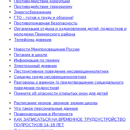
Противодействие коррупции
Структура сайта
Противодействие терроризму
РДДМ «Движение первых»
Энергосбережение
Наши звёздочки!
ГТО - готов к труду и обороне!
ВАКАНСИИ
Противопожарная безопасность
Самодиагностика
Организация отдыха и оздоровления детей, подростков и
Охрана труда
молодежи Приморского района
Цифровая образовательная среда
Телефоны доверия
Новости Минпросвещения России
Информация
Питание в школе
Информация по приему
Электронный дневник
Новости Минпросвещения России
Деструктивное поведение несовершеннолетних
Безопасность
Суициды среди несовершеннолетних
Информационная безопасность
Разговоры о важном (о предотвращении суицидального
поведения подростков)
Противодействие коррупции
Помните об опасности открытых окон для детей
Противодействие терроризму
Энергосбережение
Расписание уроков, звонков, режим школы
ГТО - готов к труду и обороне!
Что такое персональные данные
Противопожарная безопасность
Правонарушения в Интернете
Организация отдыха и оздоровления детей, подростков
КАК ЗАПИСАТЬСЯ НА ВРЕМЕННОЕ ТРУДОУСТРОЙСТВО
и молодежи Приморского района
ПОДРОСТКОВ 14-18 ЛЕТ
Телефоны доверия