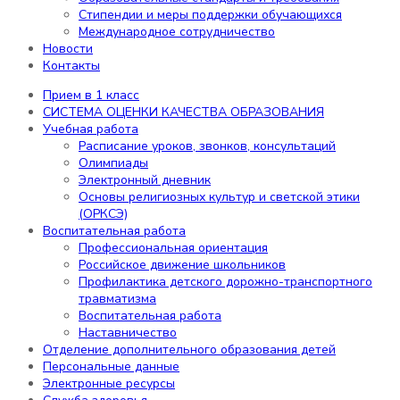
обучающихся
Стипендии и меры поддержки обучающихся
Организация питания в образовательной
Международное сотрудничество
организации
Новости
Образовательные стандарты и
Контакты
требования
Стипендии и меры поддержки
Прием в 1 класс
обучающихся
СИСТЕМА ОЦЕНКИ КАЧЕСТВА ОБРАЗОВАНИЯ
Международное сотрудничество
Учебная работа
Новости
Расписание уроков, звонков, консультаций
Контакты
Олимпиады
Электронный дневник
Содержание
Основы религиозных культур и светской этики
(ОРКСЭ)
Воспитательная работа
Профессиональная ориентация
Прием в 1 класс
Российское движение школьников
СИСТЕМА ОЦЕНКИ КАЧЕСТВА ОБРАЗОВАНИЯ
Профилактика детского дорожно-транспортного
Учебная работа
травматизма
Расписание уроков, звонков,
Воспитательная работа
консультаций
Наставничество
Олимпиады
Отделение дополнительного образования детей
Электронный дневник
Персональные данные
Основы религиозных культур и
Электронные ресурсы
светской этики (ОРКСЭ)