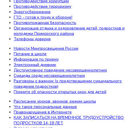
Противодействие коррупции
Структура сайта
Противодействие терроризму
РДДМ «Движение первых»
Энергосбережение
Наши звёздочки!
ГТО - готов к труду и обороне!
ВАКАНСИИ
Противопожарная безопасность
Самодиагностика
Организация отдыха и оздоровления детей, подростков и
Охрана труда
молодежи Приморского района
Цифровая образовательная среда
Телефоны доверия
Новости Минпросвещения России
Информация
Питание в школе
Информация по приему
Электронный дневник
Новости Минпросвещения России
Деструктивное поведение несовершеннолетних
Безопасность
Суициды среди несовершеннолетних
Информационная безопасность
Разговоры о важном (о предотвращении суицидального
поведения подростков)
Противодействие коррупции
Помните об опасности открытых окон для детей
Противодействие терроризму
Энергосбережение
Расписание уроков, звонков, режим школы
ГТО - готов к труду и обороне!
Что такое персональные данные
Противопожарная безопасность
Правонарушения в Интернете
Организация отдыха и оздоровления детей, подростков
КАК ЗАПИСАТЬСЯ НА ВРЕМЕННОЕ ТРУДОУСТРОЙСТВО
и молодежи Приморского района
ПОДРОСТКОВ 14-18 ЛЕТ
Телефоны доверия