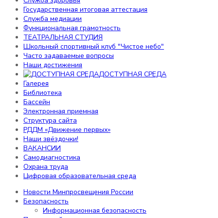
Служба здоровья
Воспитательная работа
Государственная итоговая аттестация
Профессиональная ориентация
Служба медиации
Российское движение школьников
Функциональная грамотность
Профилактика детского дорожно-
ТЕАТРАЛЬНАЯ СТУДИЯ
транспортного травматизма
Школьный спортивный клуб "Чистое небо"
Воспитательная работа
Часто задаваемые вопросы
Наставничество
Наши достижения
ДОСТУПНАЯ СРЕДА
Отделение дополнительного образования детей
Галерея
Персональные данные
Библиотека
Электронные ресурсы
Бассейн
Служба здоровья
Электронная приемная
Государственная итоговая аттестация
Структура сайта
Служба медиации
РДДМ «Движение первых»
Функциональная грамотность
Наши звёздочки!
ТЕАТРАЛЬНАЯ СТУДИЯ
ВАКАНСИИ
Школьный спортивный клуб "Чистое небо"
Самодиагностика
Часто задаваемые вопросы
Охрана труда
Наши достижения
Цифровая образовательная среда
ДОСТУПНАЯ СРЕДА
Галерея
Новости Минпросвещения России
Библиотека
Безопасность
Бассейн
Информационная безопасность
Электронная приемная