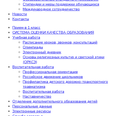
обучающихся
Стипендии и меры поддержки обучающихся
Организация питания в образовательной
Международное сотрудничество
организации
Новости
Образовательные стандарты и
Контакты
требования
Стипендии и меры поддержки
Прием в 1 класс
обучающихся
СИСТЕМА ОЦЕНКИ КАЧЕСТВА ОБРАЗОВАНИЯ
Международное сотрудничество
Учебная работа
Новости
Расписание уроков, звонков, консультаций
Контакты
Олимпиады
Электронный дневник
Содержание
Основы религиозных культур и светской этики
(ОРКСЭ)
Воспитательная работа
Профессиональная ориентация
Прием в 1 класс
Российское движение школьников
СИСТЕМА ОЦЕНКИ КАЧЕСТВА ОБРАЗОВАНИЯ
Профилактика детского дорожно-транспортного
Учебная работа
травматизма
Расписание уроков, звонков,
Воспитательная работа
консультаций
Наставничество
Олимпиады
Отделение дополнительного образования детей
Электронный дневник
Персональные данные
Основы религиозных культур и
Электронные ресурсы
светской этики (ОРКСЭ)