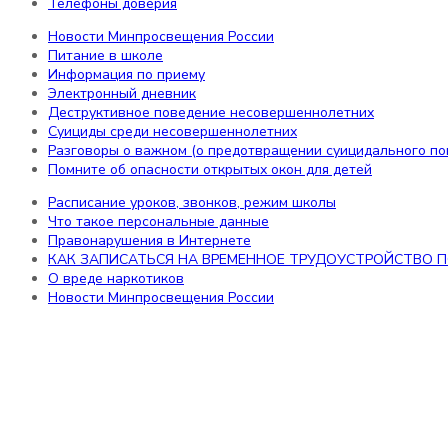
Телефоны доверия
Питание в школе
Информация по приему
Новости Минпросвещения России
Электронный дневник
Питание в школе
Деструктивное поведение несовершеннолетних
Информация по приему
Суициды среди несовершеннолетних
Электронный дневник
Разговоры о важном (о предотвращении суицидального п
Деструктивное поведение несовершеннолетних
Помните об опасности открытых окон для детей
Суициды среди несовершеннолетних
Разговоры о важном (о предотвращении суицидального по
Помните об опасности открытых окон для детей
Обучающимся
Расписание уроков, звонков, режим школы
Что такое персональные данные
Расписание уроков, звонков, режим школы
Правонарушения в Интернете
Что такое персональные данные
КАК ЗАПИСАТЬСЯ НА ВРЕМЕННОЕ ТРУДОУСТРОЙСТВО П
Правонарушения в Интернете
О вреде наркотиков
КАК ЗАПИСАТЬСЯ НА ВРЕМЕННОЕ ТРУДОУСТРОЙСТВО 
Новости Минпросвещения России
О вреде наркотиков
Новости Минпросвещения России
Противодействие территоризму
ПРОФИЛАКТИКА ТЕРРОРИЗМУ И ЭКСТРЕМ