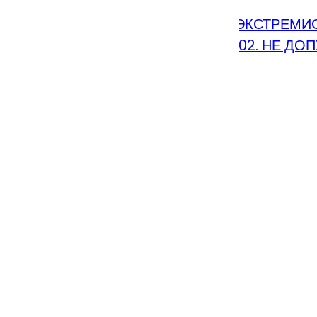
ФИЗИЧЕСКОМУ ИЛИ МОРАЛЬНОМУ ЭКСТРЕМ
ЛИЦИИ ЛИЧНО ИЛИ ПО ТЕЛЕФОНУ 02. НЕ ДО
ЗМА
И ПОДОЗРИТЕЛЬНЫХ ПРЕДМЕТОВ
ЗМА В СЕТИ ИНТЕРНЕТ
ждении дома
дении на работе
онной или ракетной атаке