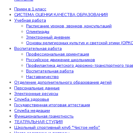
транспортного травматизма
Воспитательная работа
Прием в 1 класс
Наставничество
СИСТЕМА ОЦЕНКИ КАЧЕСТВА ОБРАЗОВАНИЯ
Учебная работа
Отделение дополнительного образования детей
Расписание уроков, звонков, консультаций
Персональные данные
Олимпиады
Электронные ресурсы
Электронный дневник
Служба здоровья
Основы религиозных культур и светской этики (ОРКС
Государственная итоговая аттестация
Воспитательная работа
Служба медиации
Профессиональная ориентация
Функциональная грамотность
Российское движение школьников
ТЕАТРАЛЬНАЯ СТУДИЯ
Профилактика детского дорожно-транспортного тра
Школьный спортивный клуб "Чистое небо"
Воспитательная работа
Часто задаваемые вопросы
Наставничество
Наши достижения
Отделение дополнительного образования детей
ДОСТУПНАЯ СРЕДА
Персональные данные
Галерея
Электронные ресурсы
Библиотека
Служба здоровья
Бассейн
Государственная итоговая аттестация
Электронная приемная
Служба медиации
Структура сайта
Функциональная грамотность
РДДМ «Движение первых»
ТЕАТРАЛЬНАЯ СТУДИЯ
Наши звёздочки!
Школьный спортивный клуб "Чистое небо"
ВАКАНСИИ