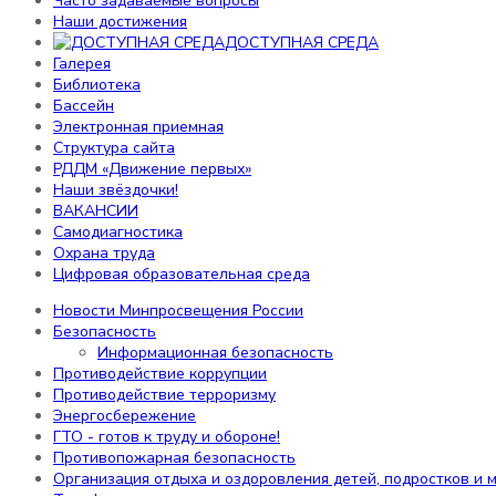
Часто задаваемые вопросы
Самодиагностика
Наши достижения
Охрана труда
ДОСТУПНАЯ СРЕДА
Цифровая образовательная среда
Галерея
Библиотека
Информация
Бассейн
Электронная приемная
Структура сайта
Новости Минпросвещения России
РДДМ «Движение первых»
Безопасность
Наши звёздочки!
ВАКАНСИИ
Информационная безопасность
Самодиагностика
Противодействие коррупции
Охрана труда
Противодействие терроризму
Цифровая образовательная среда
Энергосбережение
ГТО - готов к труду и обороне!
Новости Минпросвещения России
Противопожарная безопасность
Безопасность
Организация отдыха и оздоровления детей, подростков и
Информационная безопасность
Телефоны доверия
Противодействие коррупции
Противодействие терроризму
Энергосбережение
Родителям
ГТО - готов к труду и обороне!
Противопожарная безопасность
Организация отдыха и оздоровления детей, подростков и
Новости Минпросвещения России