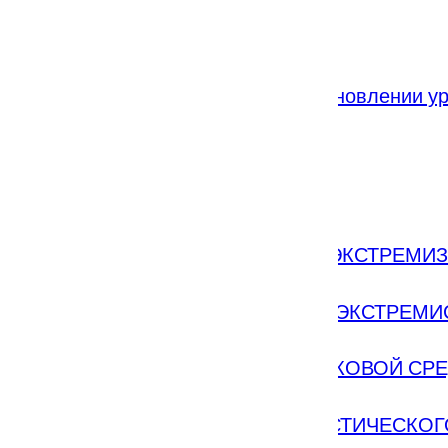
ажданам об их действиях при установлении ур
 БЕЗОПАСНОГО ПОВЕДЕНИЯ
РОДИТЕЛЯМ ПО ПРОФИЛАКТИКЕ ЭКСТРЕМИ
ЕННОСТЬ ЗА РАСПРОСТРАНЕНИЕ ЭКСТРЕМИ
ТИКА ЭКСТРЕМИЗМА В ПОДРОСТКОВОЙ СР
Я В ОРГАНИЗАЦИИ НАЦИОНАЛИСТИЧЕСКОГ