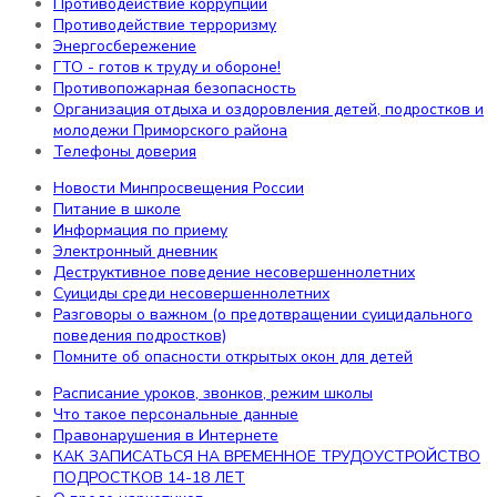
Противодействие коррупции
Структура сайта
Противодействие терроризму
РДДМ «Движение первых»
Энергосбережение
Наши звёздочки!
ГТО - готов к труду и обороне!
ВАКАНСИИ
Противопожарная безопасность
Самодиагностика
Организация отдыха и оздоровления детей, подростков и
Охрана труда
молодежи Приморского района
Цифровая образовательная среда
Телефоны доверия
Новости Минпросвещения России
Информация
Питание в школе
Информация по приему
Электронный дневник
Новости Минпросвещения России
Деструктивное поведение несовершеннолетних
Безопасность
Суициды среди несовершеннолетних
Информационная безопасность
Разговоры о важном (о предотвращении суицидального
поведения подростков)
Противодействие коррупции
Помните об опасности открытых окон для детей
Противодействие терроризму
Энергосбережение
Расписание уроков, звонков, режим школы
ГТО - готов к труду и обороне!
Что такое персональные данные
Противопожарная безопасность
Правонарушения в Интернете
Организация отдыха и оздоровления детей, подростков
КАК ЗАПИСАТЬСЯ НА ВРЕМЕННОЕ ТРУДОУСТРОЙСТВО
и молодежи Приморского района
ПОДРОСТКОВ 14-18 ЛЕТ
Телефоны доверия