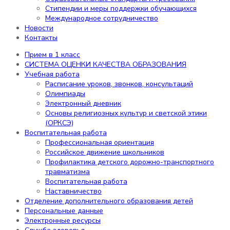
обучающихся
Стипендии и меры поддержки обучающихся
Организация питания в образовательной
Международное сотрудничество
организации
Новости
Образовательные стандарты и
Контакты
требования
Стипендии и меры поддержки
Прием в 1 класс
обучающихся
СИСТЕМА ОЦЕНКИ КАЧЕСТВА ОБРАЗОВАНИЯ
Международное сотрудничество
Учебная работа
Новости
Расписание уроков, звонков, консультаций
Контакты
Олимпиады
Электронный дневник
Содержание
Основы религиозных культур и светской этики
(ОРКСЭ)
Воспитательная работа
Профессиональная ориентация
Прием в 1 класс
Российское движение школьников
СИСТЕМА ОЦЕНКИ КАЧЕСТВА ОБРАЗОВАНИЯ
Профилактика детского дорожно-транспортного
Учебная работа
травматизма
Расписание уроков, звонков,
Воспитательная работа
консультаций
Наставничество
Олимпиады
Отделение дополнительного образования детей
Электронный дневник
Персональные данные
Основы религиозных культур и
Электронные ресурсы
светской этики (ОРКСЭ)