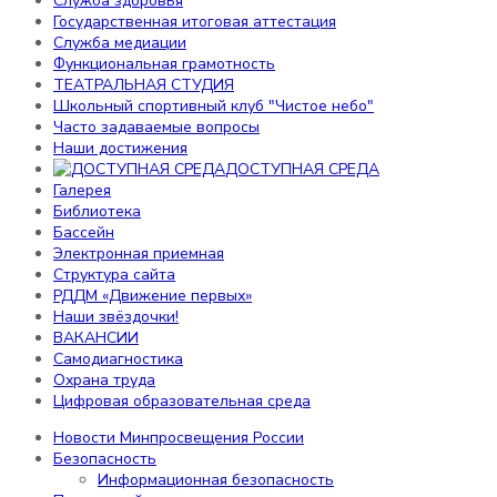
Служба здоровья
Воспитательная работа
Государственная итоговая аттестация
Профессиональная ориентация
Служба медиации
Российское движение школьников
Функциональная грамотность
Профилактика детского дорожно-
ТЕАТРАЛЬНАЯ СТУДИЯ
транспортного травматизма
Школьный спортивный клуб "Чистое небо"
Воспитательная работа
Часто задаваемые вопросы
Наставничество
Наши достижения
ДОСТУПНАЯ СРЕДА
Отделение дополнительного образования детей
Галерея
Персональные данные
Библиотека
Электронные ресурсы
Бассейн
Служба здоровья
Электронная приемная
Государственная итоговая аттестация
Структура сайта
Служба медиации
РДДМ «Движение первых»
Функциональная грамотность
Наши звёздочки!
ТЕАТРАЛЬНАЯ СТУДИЯ
ВАКАНСИИ
Школьный спортивный клуб "Чистое небо"
Самодиагностика
Часто задаваемые вопросы
Охрана труда
Наши достижения
Цифровая образовательная среда
ДОСТУПНАЯ СРЕДА
Галерея
Новости Минпросвещения России
Библиотека
Безопасность
Бассейн
Информационная безопасность
Электронная приемная