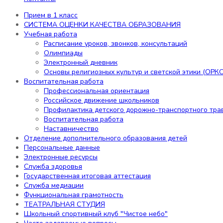
транспортного травматизма
Воспитательная работа
Прием в 1 класс
Наставничество
СИСТЕМА ОЦЕНКИ КАЧЕСТВА ОБРАЗОВАНИЯ
Учебная работа
Отделение дополнительного образования детей
Расписание уроков, звонков, консультаций
Персональные данные
Олимпиады
Электронные ресурсы
Электронный дневник
Служба здоровья
Основы религиозных культур и светской этики (ОРКС
Государственная итоговая аттестация
Воспитательная работа
Служба медиации
Профессиональная ориентация
Функциональная грамотность
Российское движение школьников
ТЕАТРАЛЬНАЯ СТУДИЯ
Профилактика детского дорожно-транспортного тра
Школьный спортивный клуб "Чистое небо"
Воспитательная работа
Часто задаваемые вопросы
Наставничество
Наши достижения
Отделение дополнительного образования детей
ДОСТУПНАЯ СРЕДА
Персональные данные
Галерея
Электронные ресурсы
Библиотека
Служба здоровья
Бассейн
Государственная итоговая аттестация
Электронная приемная
Служба медиации
Структура сайта
Функциональная грамотность
РДДМ «Движение первых»
ТЕАТРАЛЬНАЯ СТУДИЯ
Наши звёздочки!
Школьный спортивный клуб "Чистое небо"
ВАКАНСИИ