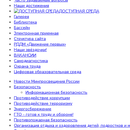
Часто задаваемые вопросы
Самодиагностика
Наши достижения
Охрана труда
ДОСТУПНАЯ СРЕДА
Цифровая образовательная среда
Галерея
Библиотека
Информация
Бассейн
Электронная приемная
Структура сайта
Новости Минпросвещения России
РДДМ «Движение первых»
Безопасность
Наши звёздочки!
ВАКАНСИИ
Информационная безопасность
Самодиагностика
Противодействие коррупции
Охрана труда
Противодействие терроризму
Цифровая образовательная среда
Энергосбережение
ГТО - готов к труду и обороне!
Новости Минпросвещения России
Противопожарная безопасность
Безопасность
Организация отдыха и оздоровления детей, подростков и
Информационная безопасность
Телефоны доверия
Противодействие коррупции
Противодействие терроризму
Энергосбережение
Родителям
ГТО - готов к труду и обороне!
Противопожарная безопасность
Организация отдыха и оздоровления детей, подростков и
Новости Минпросвещения России