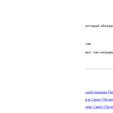
пы Театра-студии
«АзАрт»!
рганизме у лентяя»
но очень наглядный:
бята показывают, что творится внутри человека, который объедае
» здесь — живой персонаж.
оящему страдают от поведения своего хозяина-лентяя.
 авторы спектакля доходчиво и с юмором объясняют, как неправ