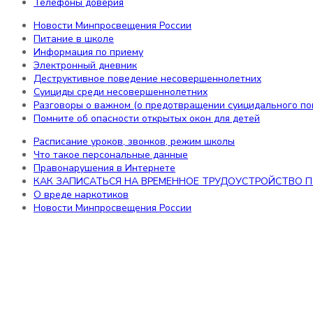
Телефоны доверия
Питание в школе
Информация по приему
Новости Минпросвещения России
Электронный дневник
Питание в школе
Деструктивное поведение несовершеннолетних
Информация по приему
Суициды среди несовершеннолетних
Электронный дневник
Разговоры о важном (о предотвращении суицидального п
Деструктивное поведение несовершеннолетних
Помните об опасности открытых окон для детей
Суициды среди несовершеннолетних
Разговоры о важном (о предотвращении суицидального по
Помните об опасности открытых окон для детей
Обучающимся
Расписание уроков, звонков, режим школы
Что такое персональные данные
Расписание уроков, звонков, режим школы
Правонарушения в Интернете
Что такое персональные данные
КАК ЗАПИСАТЬСЯ НА ВРЕМЕННОЕ ТРУДОУСТРОЙСТВО П
Правонарушения в Интернете
О вреде наркотиков
КАК ЗАПИСАТЬСЯ НА ВРЕМЕННОЕ ТРУДОУСТРОЙСТВО 
Новости Минпросвещения России
О вреде наркотиков
Новости Минпросвещения России
Премьера у 2 группы Театра-студ
21 апреля 2026