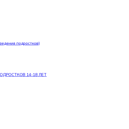
оведения подростков)
ведения подростков)
ОДРОСТКОВ 14-18 ЛЕТ
ПОДРОСТКОВ 14-18 ЛЕТ
ии «АзАрт»!