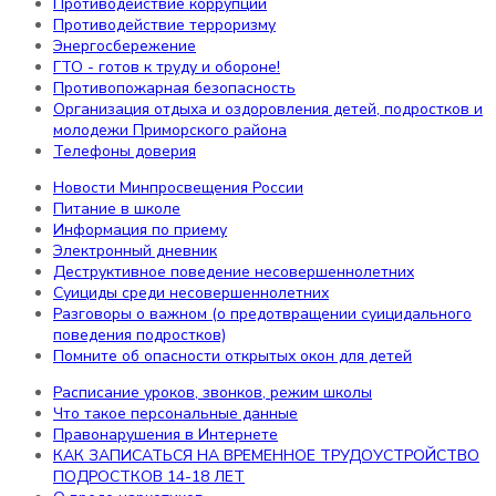
Противодействие коррупции
Структура сайта
Противодействие терроризму
РДДМ «Движение первых»
Энергосбережение
Наши звёздочки!
ГТО - готов к труду и обороне!
ВАКАНСИИ
Противопожарная безопасность
Самодиагностика
Организация отдыха и оздоровления детей, подростков и
Охрана труда
молодежи Приморского района
Цифровая образовательная среда
Телефоны доверия
Новости Минпросвещения России
Информация
Питание в школе
Информация по приему
Электронный дневник
Новости Минпросвещения России
Деструктивное поведение несовершеннолетних
Безопасность
Суициды среди несовершеннолетних
Информационная безопасность
Разговоры о важном (о предотвращении суицидального
поведения подростков)
Противодействие коррупции
Помните об опасности открытых окон для детей
Противодействие терроризму
Энергосбережение
Расписание уроков, звонков, режим школы
ГТО - готов к труду и обороне!
Что такое персональные данные
Противопожарная безопасность
Правонарушения в Интернете
Организация отдыха и оздоровления детей, подростков
КАК ЗАПИСАТЬСЯ НА ВРЕМЕННОЕ ТРУДОУСТРОЙСТВО
и молодежи Приморского района
ПОДРОСТКОВ 14-18 ЛЕТ
Телефоны доверия