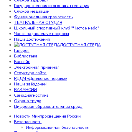
Служба здоровья
Воспитательная работа
Государственная итоговая аттестация
Профессиональная ориентация
Служба медиации
Российское движение школьников
Функциональная грамотность
Профилактика детского дорожно-
ТЕАТРАЛЬНАЯ СТУДИЯ
транспортного травматизма
Школьный спортивный клуб "Чистое небо"
Воспитательная работа
Часто задаваемые вопросы
Наставничество
Наши достижения
ДОСТУПНАЯ СРЕДА
Отделение дополнительного образования детей
Галерея
Персональные данные
Библиотека
Электронные ресурсы
Бассейн
Служба здоровья
Электронная приемная
Государственная итоговая аттестация
Структура сайта
Служба медиации
РДДМ «Движение первых»
Функциональная грамотность
Наши звёздочки!
ТЕАТРАЛЬНАЯ СТУДИЯ
ВАКАНСИИ
Школьный спортивный клуб "Чистое небо"
Самодиагностика
Часто задаваемые вопросы
Охрана труда
Наши достижения
Цифровая образовательная среда
ДОСТУПНАЯ СРЕДА
Галерея
Новости Минпросвещения России
Библиотека
Безопасность
Бассейн
Информационная безопасность
Электронная приемная