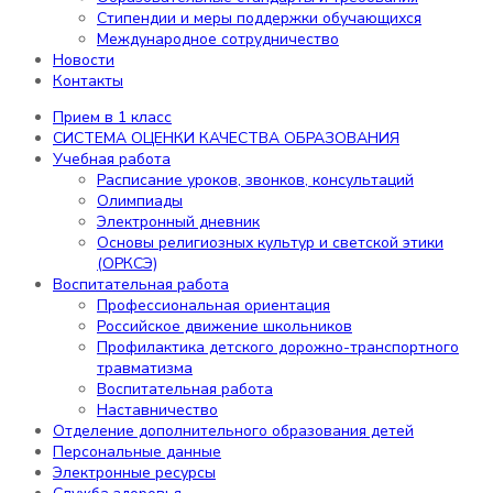
обучающихся
Стипендии и меры поддержки обучающихся
Организация питания в образовательной
Международное сотрудничество
организации
Новости
Образовательные стандарты и
Контакты
требования
Стипендии и меры поддержки
Прием в 1 класс
обучающихся
СИСТЕМА ОЦЕНКИ КАЧЕСТВА ОБРАЗОВАНИЯ
Международное сотрудничество
Учебная работа
Новости
Расписание уроков, звонков, консультаций
Контакты
Олимпиады
Электронный дневник
Содержание
Основы религиозных культур и светской этики
(ОРКСЭ)
Воспитательная работа
Профессиональная ориентация
Прием в 1 класс
Российское движение школьников
СИСТЕМА ОЦЕНКИ КАЧЕСТВА ОБРАЗОВАНИЯ
Профилактика детского дорожно-транспортного
Учебная работа
травматизма
Расписание уроков, звонков,
Воспитательная работа
консультаций
Наставничество
Олимпиады
Отделение дополнительного образования детей
Электронный дневник
Персональные данные
Основы религиозных культур и
Электронные ресурсы
светской этики (ОРКСЭ)