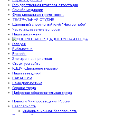
Служба здоровья
Воспитательная работа
Государственная итоговая аттестация
Профессиональная ориентация
Служба медиации
Российское движение школьников
Функциональная грамотность
Профилактика детского дорожно-
ТЕАТРАЛЬНАЯ СТУДИЯ
транспортного травматизма
Школьный спортивный клуб "Чистое небо"
Воспитательная работа
Часто задаваемые вопросы
Наставничество
Наши достижения
ДОСТУПНАЯ СРЕДА
Отделение дополнительного образования детей
Галерея
Персональные данные
Библиотека
Электронные ресурсы
Бассейн
Служба здоровья
Электронная приемная
Государственная итоговая аттестация
Структура сайта
Служба медиации
РДДМ «Движение первых»
Функциональная грамотность
Наши звёздочки!
ТЕАТРАЛЬНАЯ СТУДИЯ
ВАКАНСИИ
Школьный спортивный клуб "Чистое небо"
Самодиагностика
Часто задаваемые вопросы
Охрана труда
Наши достижения
Цифровая образовательная среда
ДОСТУПНАЯ СРЕДА
Галерея
Новости Минпросвещения России
Библиотека
Безопасность
Бассейн
Информационная безопасность
Электронная приемная