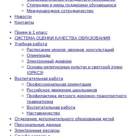
обучающихся
Стипендии и меры поддержки обучающихся
Организация питания в образовательной
Международное сотрудничество
организации
Новости
Образовательные стандарты и
Контакты
требования
Стипендии и меры поддержки
Прием в 1 класс
обучающихся
СИСТЕМА ОЦЕНКИ КАЧЕСТВА ОБРАЗОВАНИЯ
Международное сотрудничество
Учебная работа
Новости
Расписание уроков, звонков, консультаций
Контакты
Олимпиады
Электронный дневник
Содержание
Основы религиозных культур и светской этики
(ОРКСЭ)
Воспитательная работа
Профессиональная ориентация
Прием в 1 класс
Российское движение школьников
СИСТЕМА ОЦЕНКИ КАЧЕСТВА ОБРАЗОВАНИЯ
Профилактика детского дорожно-транспортного
Учебная работа
травматизма
Расписание уроков, звонков,
Воспитательная работа
консультаций
Наставничество
Олимпиады
Отделение дополнительного образования детей
Электронный дневник
Персональные данные
Основы религиозных культур и
Электронные ресурсы
светской этики (ОРКСЭ)