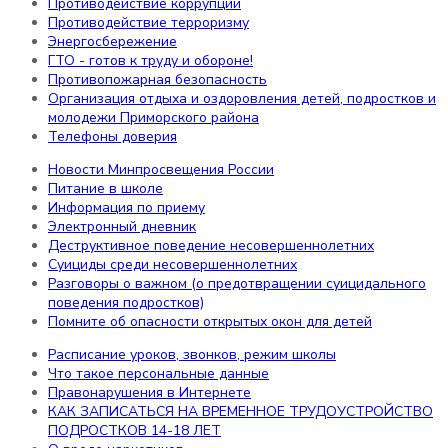
Противодействие коррупции
Структура сайта
Противодействие терроризму
РДДМ «Движение первых»
Энергосбережение
Наши звёздочки!
ГТО - готов к труду и обороне!
ВАКАНСИИ
Противопожарная безопасность
Самодиагностика
Организация отдыха и оздоровления детей, подростков и
Охрана труда
молодежи Приморского района
Цифровая образовательная среда
Телефоны доверия
Новости Минпросвещения России
Информация
Питание в школе
Информация по приему
Электронный дневник
Новости Минпросвещения России
Деструктивное поведение несовершеннолетних
Безопасность
Суициды среди несовершеннолетних
Информационная безопасность
Разговоры о важном (о предотвращении суицидального
поведения подростков)
Противодействие коррупции
Помните об опасности открытых окон для детей
Противодействие терроризму
Энергосбережение
Расписание уроков, звонков, режим школы
ГТО - готов к труду и обороне!
Что такое персональные данные
Противопожарная безопасность
Правонарушения в Интернете
Организация отдыха и оздоровления детей, подростков
КАК ЗАПИСАТЬСЯ НА ВРЕМЕННОЕ ТРУДОУСТРОЙСТВО
и молодежи Приморского района
ПОДРОСТКОВ 14-18 ЛЕТ
Телефоны доверия